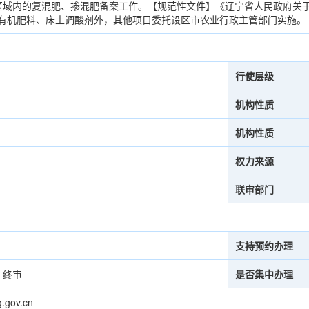
区域内的复混肥、掺混肥备案工作。【规范性文件】《辽宁省人民政府关
将除有机肥料、床土调酸剂外，其他项目委托设区市农业行政主管部门实施。
行使层级
机构性质
机构性质
权力来源
联审部门
支持预约办理
）终审
是否集中办理
g.gov.cn