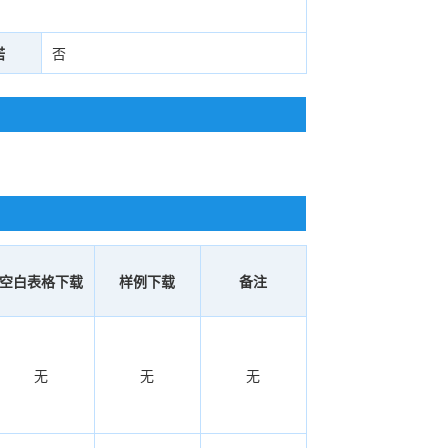
诺
否
空白表格下载
样例下载
备注
无
无
无