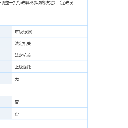
于调整一批行政职权事项的决定》（辽政发
市级/隶属
法定机关
法定机关
上级委托
无
否
否