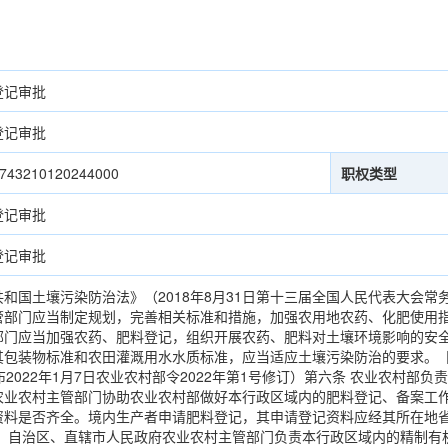
登记审批
登记审批
743210120244000
职权类型
登记审批
登记审批
和国土壤污染防治法》（2018年8月31日第十三届全国人民代表大会常
管部门应当制定规划，完善相关标准和措施，加强农用地农药、化肥使用
部门应当加强农药、肥料登记，组织开展农药、肥料对土壤环境影响的安
包装物标准和农田灌溉用水水质标准，应当适应土壤污染防治的要求。【规
布2022年1月7日农业农村部令2022年第1号修订）第六条 农业农村
农业农村主管部门协助农业农村部做好本行政区域内的肥料登记、备案工作
资料是否齐全。境内生产者申请肥料登记，其申请登记资料应经其所在地
省、自治区、直辖市人民政府农业农村主管部门负责本行政区域内的精制有