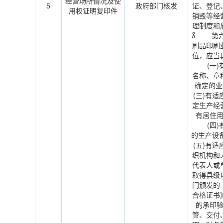
经营场所情况及使
5
政府部门核发
证、登记
用权证明复印件
销毁等经
理制度和
 第六
刷品印刷
位，应当
(一)有
名称、章
确定的
(三)有
定生产经
有居住
(四)有
的生产
(五)有
织机构和
代表人或
取得县级
门颁发的
合格证书》
的承印
管、交付