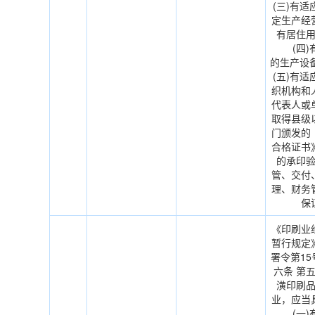
(三)有
定生产经
有居住
(四)有
的生产
(五)有
织机构和
代表人或
取得县级
门颁发的
合格证书》
的承印
管、交付
理、财务
保
《印刷业
暂行规定
署令第1
六条 第
潢印刷
业，应当
(一)有