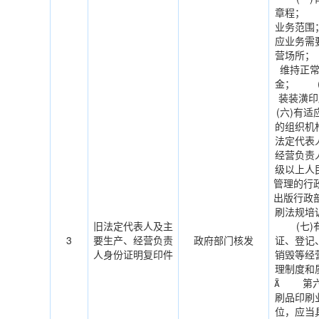
章程； 
业务范围
应业务需
营场所；
维持正
金； (
装装潢
(六)有
的组织机
法定代表
经营负责
级以上人
管理的行
出版行政
刷法规培
旧法定代表人及主
(七)有
3
要生产、经营负责
政府部门核发
证、登记
人身份证明复印件
销毁等经
理制度和
 第六
刷品印刷
位，应当