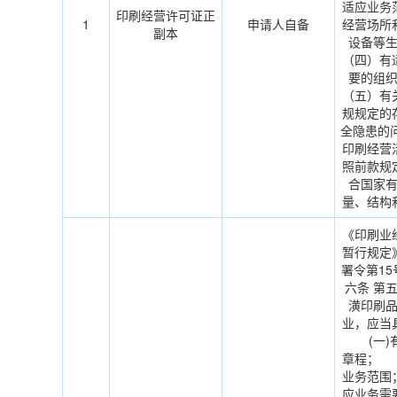
适应业务
印刷经营许可证正
1
申请人自备
经营场所
副本
设备等
（四）有
要的组
（五）有
规规定的
全隐患的
印刷经营
照前款规
合国家
量、结构
《印刷业
暂行规定
署令第1
六条 第
潢印刷
业，应当
(一)有
章程； 
业务范围
应业务需