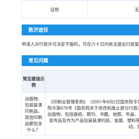
证照
无
救济途径
申请人对行政许可决定不服的，可在六十日内依法提出行政复
常见问题
常见错误示
例
出版物、
《印刷业管理条例》（2001年8月2日国务院令
包装装潢
院令第676号《国务院关于修改和废止部分行
印刷品、
出版物，包括报纸、期刊、书籍、地图、年画、
其他印刷
宣传品及作为产品包装装潢的纸、金属、塑料等
品都包含
动，
什么？