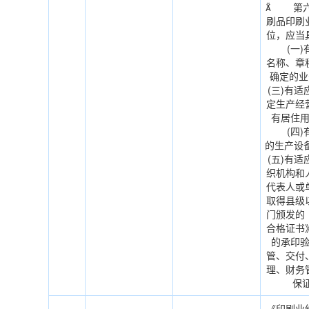
 第六
刷品印刷
位，应当
(一)有
名称、章
确定的
(三)有
定生产经
有居住
(四)有
的生产
(五)有
织机构和
代表人或
取得县级
门颁发的
合格证书》
的承印
管、交付
理、财务
保
《印刷业