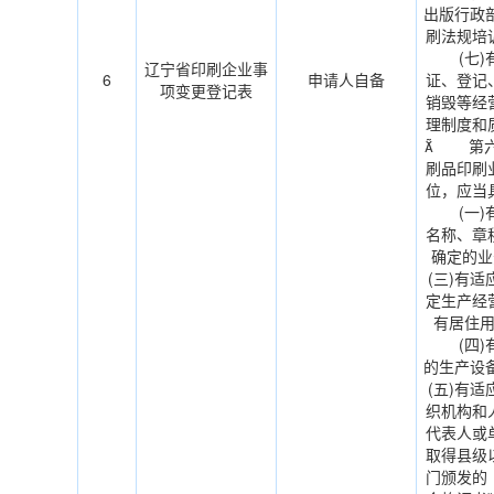
出版行政
刷法规培
(七)有
辽宁省印刷企业事
6
申请人自备
证、登记
项变更登记表
销毁等经
理制度和
 第六
刷品印刷
位，应当
(一)有
名称、章
确定的
(三)有
定生产经
有居住
(四)有
的生产
(五)有
织机构和
代表人或
取得县级
门颁发的