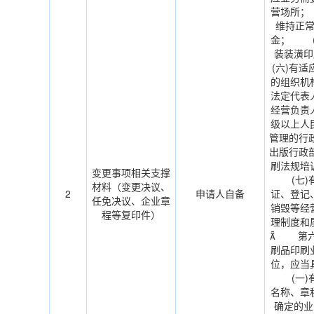
营场所；
维持正
金； (
装装潢
(六)有
的组织机
法定代表
经营负责
级以上人
管理的行
出版行政
刷法规培
变更事项相关支撑
(七)有
材料（变更决议、
2
申请人自备
证、登记
任免决议、企业章
销毁等经
程等复印件）
理制度和
 第六
刷品印刷
位，应当
(一)有
名称、章
确定的