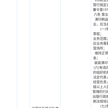
暂行规定
署令第1
六条 第
潢印刷
业，应当
(一)有
章程； 
业务范围
应业务需
营场所；
维持正
金； (
装装潢
(六)有
的组织机
法定代表
经营负责
级以上人
管理的行
出版行政
刷法规培
(七)有