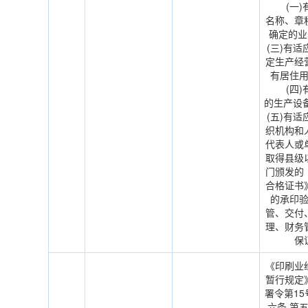
(一)有
名称、章
确定的
(三)有
定生产经
有居住
(四)有
的生产
(五)有
织机构和
代表人或
取得县级
门颁发的
合格证书》
的承印
管、交付
理、财务
保
《印刷业
暂行规定
署令第1
六条 第