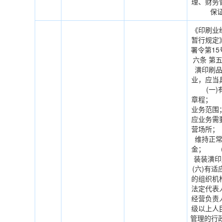
理、财务
保
《印刷业
暂行规定
署令第1
六条 第
潢印刷
业，应当
(一)有
章程； 
业务范围
应业务需
营场所；
维持正
金； (
装装潢
(六)有
的组织机
法定代表
经营负责
级以上人
管理的行