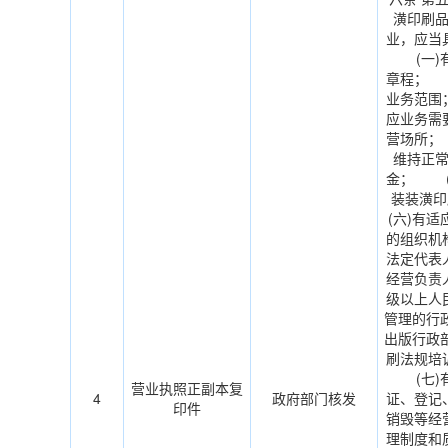
潢印刷
业，应当
(一)有
章程； 
业务范围
应业务需
营场所；
维持正
金； (
装装潢
(六)有
的组织机
法定代表
经营负责
级以上人
管理的行
出版行政
刷法规培
(七)有
营业执照正副本复
4
政府部门核发
证、登记
印件
销毁等经
理制度和