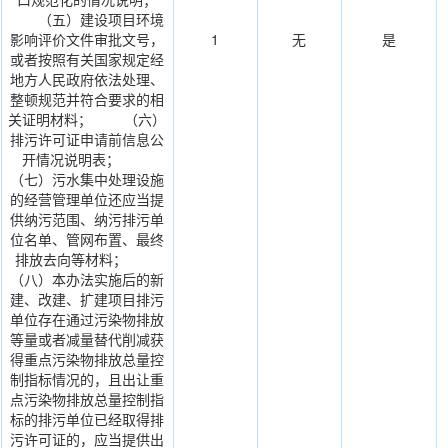
（五）建设项目环境
影响评价文件审批文号，
1
无
是
或者按照有关国家规定经
地方人民政府依法处理、
整顿规范并符合要求的相
关证明材料； （六）
排污许可证申请前信息公
开情况说明表；
（七）污水集中处理设施
的经营管理单位还应当提
供纳污范围、纳污排污单
位名单、管网布置、最终
排放去向等材料；
（八）本办法实施后的新
建、改建、扩建项目排污
单位存在通过污染物排放
等量或者减量替代削减获
得重点污染物排放总量控
制指标情况的，且出让重
点污染物排放总量控制指
标的排污单位已经取得排
污许可证的，应当提供出