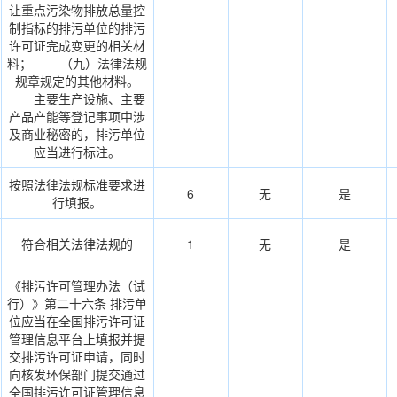
让重点污染物排放总量控
制指标的排污单位的排污
许可证完成变更的相关材
料； （九）法律法规
规章规定的其他材料。
主要生产设施、主要
产品产能等登记事项中涉
及商业秘密的，排污单位
应当进行标注。
按照法律法规标准要求进
6
无
是
行填报。
符合相关法律法规的
1
无
是
《排污许可管理办法（试
行）》第二十六条 排污单
位应当在全国排污许可证
管理信息平台上填报并提
交排污许可证申请，同时
向核发环保部门提交通过
全国排污许可证管理信息