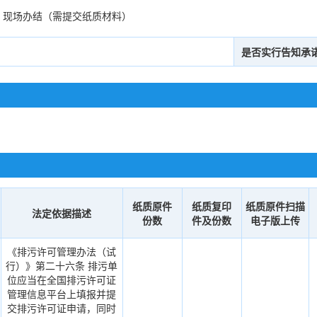
、现场办结（需提交纸质材料）
是否实行告知承
纸质原件
纸质复印
纸质原件扫描
法定依据描述
份数
件及份数
电子版上传
《排污许可管理办法（试
行）》第二十六条 排污单
位应当在全国排污许可证
管理信息平台上填报并提
交排污许可证申请，同时