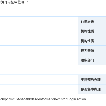
许可证中载明...”
行使层级
机构性质
机构性质
权力来源
联审部门
支持预约办理
是否集中办理
.cn/permitExt/sso/thirdsso-information-center!Login.action