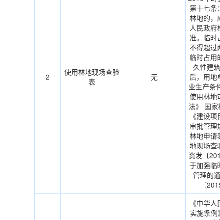
第十七条
林地的，
人民政府
准。临时
不得超过
临时占用
久性建
使用林地现场查验
2
无
后，用地
表
业生产条
使用林地
法》 国
《建设项
审批管理
林地申请
地现场查
资发〔201
于加强临
管理的
〔201
《中华人
实施条例》