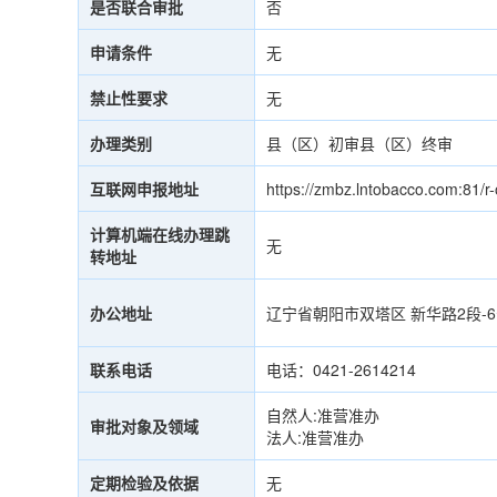
是否联合审批
否
申请条件
无
禁止性要求
无
办理类别
县（区）初审县（区）终审
互联网申报地址
https://zmbz.lntobacco.com:81/r
计算机端在线办理跳
无
转地址
办公地址
辽宁省朝阳市双塔区 新华路2段-
联系电话
电话：0421-2614214
自然人:准营准办
审批对象及领域
法人:准营准办
定期检验及依据
无