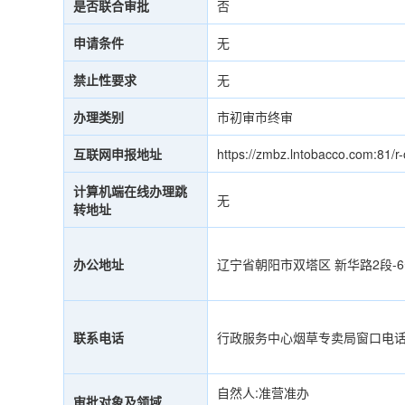
是否联合审批
否
申请条件
无
禁止性要求
无
办理类别
市初审市终审
互联网申报地址
https://zmbz.lntobacco.com:81/r
计算机端在线办理跳
无
转地址
办公地址
辽宁省朝阳市双塔区 新华路2段-
联系电话
行政服务中心烟草专卖局窗口电话：04
自然人:准营准办
审批对象及领域