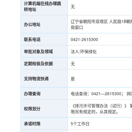
计算机端在线办理跳
无
转地址
辽宁省朝阳市双塔区 人民路1B
办公地址
局窗口
联系电话
0421-2615300
审批对象及领域
法人:环保绿化
定期检验及依据
无
支持物流快递
是
办理查询
电话查询：0421—2615300； 网站
《排污许可管理办法（试行）》 
权限划分
限另有规定的，从其规定。
承诺时限
5个工作日