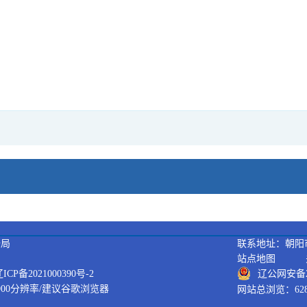
据局
联系地址：朝阳市
站点地图
备2021000390号-2
辽公网安备21
900分辨率/建议谷歌浏览器
网站总浏览：628