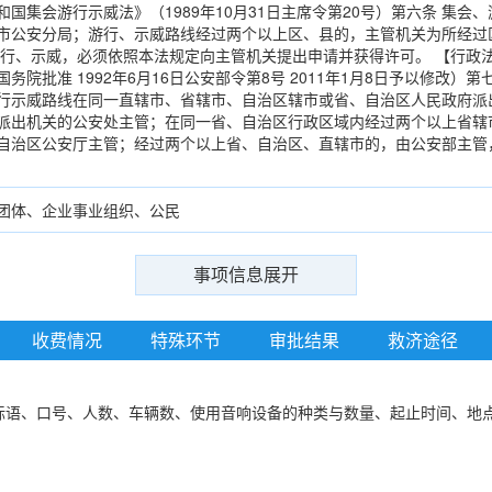
国集会游行示威法》（1989年10月31日主席令第20号）第六条 集
市公安分局；游行、示威路线经过两个以上区、县的，主管机关为所经过
游行、示威，必须依照本法规定向主管机关提出申请并获得许可。 【行政
日国务院批准 1992年6月16日公安部令第8号 2011年1月8日予以修
行示威路线在同一直辖市、省辖市、自治区辖市或省、自治区人民政府派
派出机关的公安处主管；在同一省、自治区行政区域内经过两个以上省辖
自治区公安厅主管；经过两个以上省、自治区、直辖市的，由公安部主管
团体、企业事业组织、公民
事项信息展开
收费情况
特殊环节
审批结果
救济途径
标语、口号、人数、车辆数、使用音响设备的种类与数量、起止时间、地