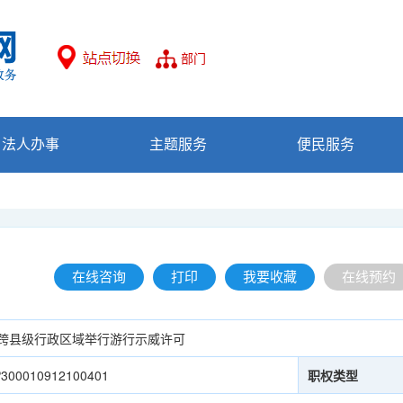
部门
法人办事
主题服务
便民服务
在线咨询
打印
我要收藏
在线预约
跨县级行政区域举行游行示威许可
P300010912100401
职权类型