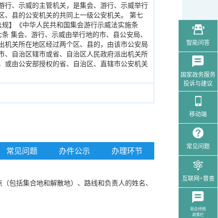
会、游行、示威的主管机关，是集会、游行、示威举行
区、县的公安机关的共同上一级公安机关。 第七
法规】《中华人民共和国集会游行示威法实施条
改）第七条 集会、游行、示威由举行地的市、县公安局、
出机关所在地区经过两个区、县的，由该市公安局
智能问答
市、自治区辖市或省、自治区人民政府派出机关所
，或由公安部授权的省、自治区、直辖市公安机关
国家政务服务
投诉与建议
移动端
常见问题
常见问题
办件公示
办理环节
互联网+督查
点（包括集合地和解散地）、路线和负责人的姓名、
助企纾困
政策栏