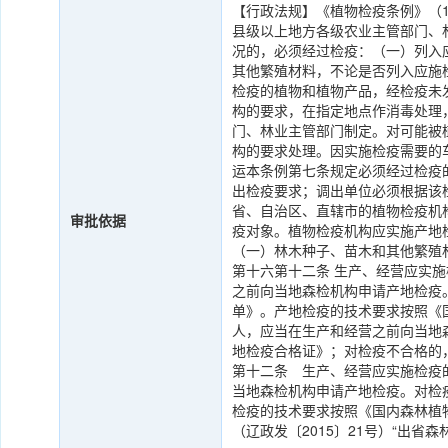
【行政法规】《植物检疫条例》（1
县级以上地方各级农业主管部门、
况的，必须经过检疫：（一）列入
其他繁殖材料，不论是否列入应施
检疫的植物和植物产品，经检疫未
构的要求，在指定地点作消毒处理
门、林业主管部门制定。对可能被
构的要求处理。因实施检疫需要的
运本条例第七条规定必须经过检疫
出检疫要求；调出单位必须根据该
省、自治区、直辖市的植物检疫机
审批依据
疫对象。植物检疫机构应实施产地
（一）林木种子、苗木和其他繁殖
第十六第十二条 生产、经营应实
之前向当地森检机构申请产地检疫
单》。产地检疫的技术要求按照《
人，应当在生产和经营之前向当地
地检疫合格证》；对检疫不合格的
第十二条 生产、经营应实施检疫
当地森检机构申请产地检疫。对检
检疫的技术要求按照《国内森林植
（辽政发〔2015〕21号）“出省