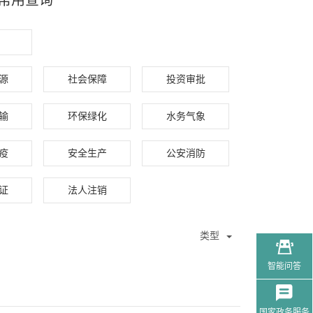
常用查询
征集
源
社会保障
投资审批
输
环保绿化
水务气象
疫
安全生产
公安消防
证
法人注销
类型
智能问答
国家政务服务