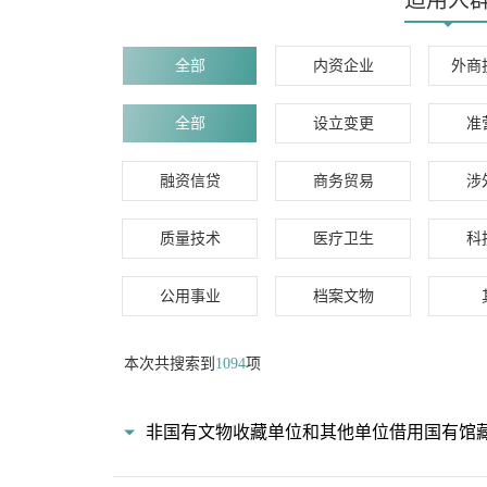
适用人
全部
内资企业
外商
全部
设立变更
准
融资信贷
商务贸易
涉
质量技术
医疗卫生
科
公用事业
档案文物
本次共搜索到
1094
项