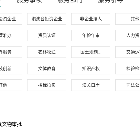
群
服务事项
服务部门
服务引导
投资企业
港澳台投资企业
非企业法人
其他
营准办
资质认证
年检年审
人力资
外服务
农林牧渔
国土规划...
交通运
技创新
文体教育
知识产权
检验检
其他
招标拍卖
海关口岸
司法公