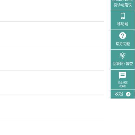
投诉与建议
移动端
常见问题
互联网+督查
助企纾困
政策栏
收起