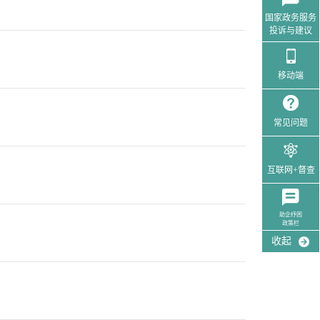
国家政务服务
投诉与建议
移动端
常见问题
互联网+督查
助企纾困
政策栏
收起