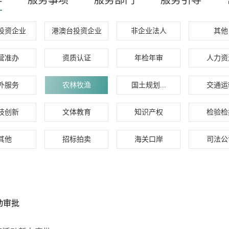
群
服务事项
服务部门
服务引导
投资企业
港澳台投资企业
非企业法人
其他
营准办
资质认证
年检年审
人力资
外服务
农林牧渔
国土规划...
交通运
技创新
文体教育
知识产权
检验检
其他
招标拍卖
海关口岸
司法公