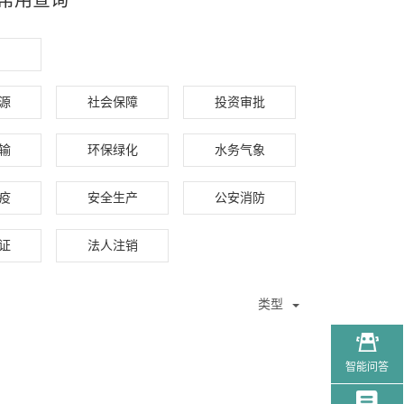
常用查询
征集
源
社会保障
投资审批
输
环保绿化
水务气象
疫
安全生产
公安消防
证
法人注销
类型
智能问答