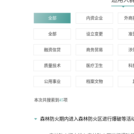
适用人
全部
内资企业
外商
全部
设立变更
准
融资信贷
商务贸易
涉
质量技术
医疗卫生
科
公用事业
档案文物
本次共搜索到
45
项