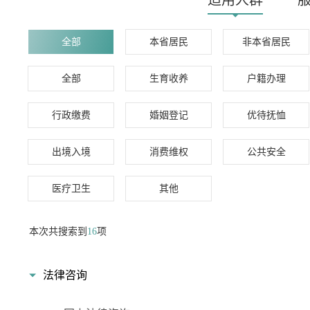
适用人群
全部
本省居民
非本省居民
全部
生育收养
户籍办理
行政缴费
婚姻登记
优待抚恤
出境入境
消费维权
公共安全
医疗卫生
其他
本次共搜索到
16
项