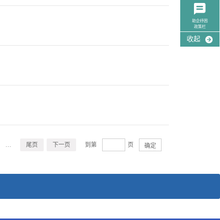
助企纾困
政策栏
收起