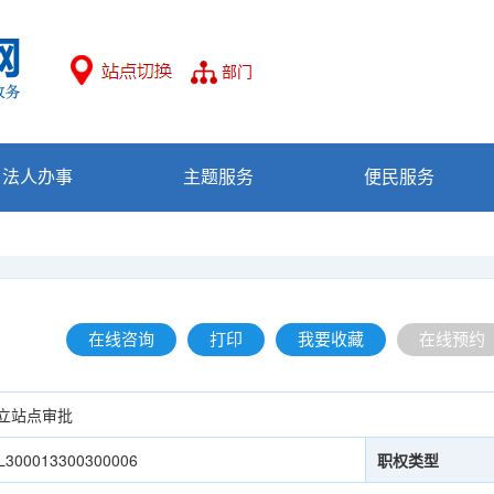
部门
法人办事
主题服务
便民服务
在线咨询
打印
我要收藏
在线预约
立站点审批
L300013300300006
职权类型