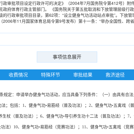
政审批项目设定行政许可的决定》（2004年7月国务院令第412号）附件
民政府体育行政主管部门。 《国务院关于第五批取消和下放管理层级行政审
级的行政审批项目目录，第62项：“设立健身气功活动站点审批”。下放
（2006年11月国家体育总局令第9号发布）第十一条：“举办全国性、
事项信息展开
收费情况
特殊环节
审批结果
救济途径
二条规定：申请举办健身气功活动，应当具备下列条件：（一）由具有合法
法；包括：1、健身气功•易筋经（普及功法）；2、健身气功•五禽戏（普
养生杖（普及功法）；6、健身气功•导引养生功十二法（普及功法）；7、
功法）10、健身气功•易筋经（竞赛功法）；11、健身气功•五禽戏（竞赛