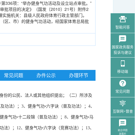
第336项：“举办健身气功活动及设立站点审批。”
批项目的决定》（国发〔2010〕21号）附件2
管理实施机关：县级人民政府体育行政主管部门。
跨省（区、市）的健身气功活动，经国家体育总局批
智能问答
国家政务服务
投诉与建议
移动端
常见问题
办件公示
办理环节
常见问题
身份的公民、法人或其他组织提出；（二）所涉及
及功法）；3、健身气功•六字诀（普及功法）；4、
互联网+督查
健身气功•十二段锦（普及功法）；8、健身气功•马
功法）；12、健身气功•六字诀（竞赛功法）；13、
助企纾困
政策栏