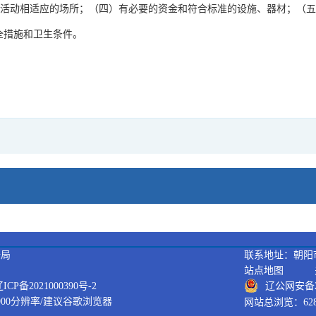
展活动相适应的场所；（四）有必要的资金和符合标准的设施、器材；（
全措施和卫生条件。
据局
联系地址：朝阳市
站点地图
备2021000390号-2
辽公网安备21
900分辨率/建议谷歌浏览器
网站总浏览：628