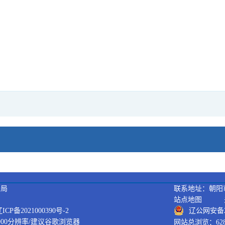
据局
联系地址：朝阳市
站点地图
备2021000390号-2
辽公网安备21
900分辨率/建议谷歌浏览器
网站总浏览：628