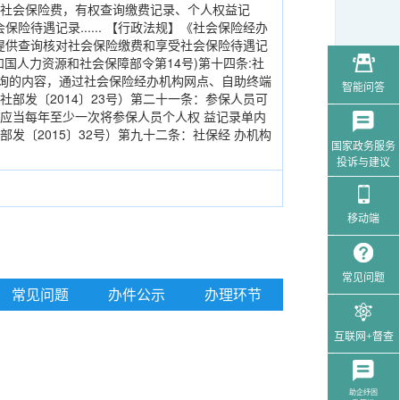
纳社会保险费，有权查询缴费记录、个人权益记
会保险待遇记录...... 【行政法规】《社会保险经办
人提供查询核对社会保险缴费和享受社会保险待遇记
国人力资源和社会保障部令第14号)第十四条:社
询的内容，通过社会保险经办机构网点、自助终端
智能问答
部发〔2014〕23号）第二十一条：参保人员可
应当每年至少一次将参保人员个人权 益记录单内
发〔2015〕32号）第九十二条：社保经 办机构
国家政务服务
投诉与建议
移动端
常见问题
常见问题
办件公示
办理环节
互联网+督查
助企纾困