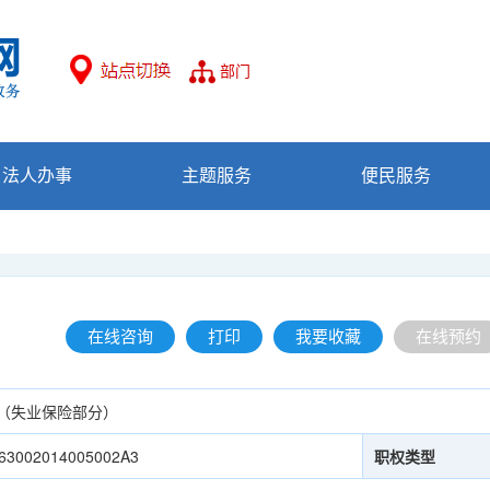
部门
法人办事
主题服务
便民服务
在线咨询
打印
我要收藏
在线预约
（失业保险部分）
63002014005002A3
职权类型