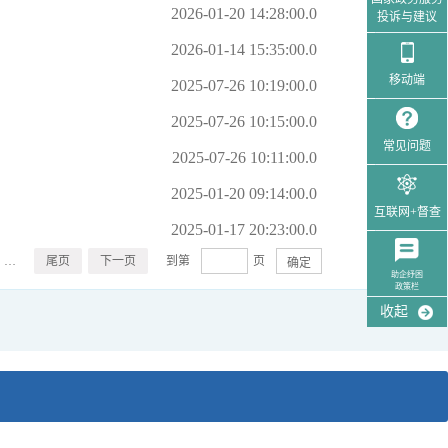
征集
投诉与建议
移动端
常见问题
互联网+督查
助企纾困
政策栏
收起