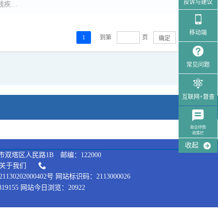
投诉与建议
父项名称：（0-7周岁）残疾儿童康复救助
移动端
确定
1
到第
页
常见问题
互联网+督查
助企纾困
政策栏
收起
双塔区人民路1B 邮编：122000
关于我们
130202000402号 网站标识码：2113000026
19155 网站今日浏览：20922