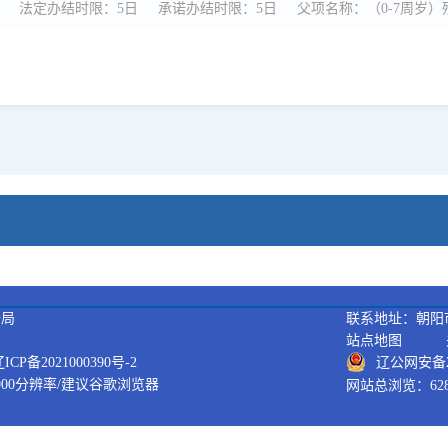
法定办结时限：5日
承诺办结时限：5日
据局
联系地址：朝阳市
站点地图
备2021000390号-2
辽公网安备21
900分辨率/建议谷歌浏览器
网站总浏览：628